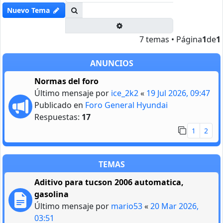
Buscar
Nuevo Tema
Búsqueda avanzada
7 temas • Página
1
de
1
ANUNCIOS
Normas del foro
Último mensaje por
ice_2k2
«
19 Jul 2026, 09:47
Publicado en
Foro General Hyundai
Respuestas:
17
1
2
TEMAS
Aditivo para tucson 2006 automatica,
gasolina
Último mensaje por
mario53
«
20 Mar 2026,
03:51