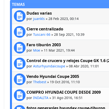
TEMAS
Dudas varias
por
juankls
»
28 Feb 2023, 00:14
Cierre centralizado
por
Tuscani 66
»
28 Sep 2021, 10:39
Faro tiburón 2003
por
Moe
»
11 Mar 2021, 19:44
Control de crucero y relojes Coupe GK 1.6 (
por
Asturhyundaicoupe
»
08 Abr 2020, 11:01
Vendo Hyundai Coupe 2005
por
Thebest
»
19 Oct 2016, 11:10
COMPRO HYUNDAI COUPE DESDE 2009
por
INDALITA
»
31 Ago 2016, 16:51
fotos generasles hyunday coupe-tiburon