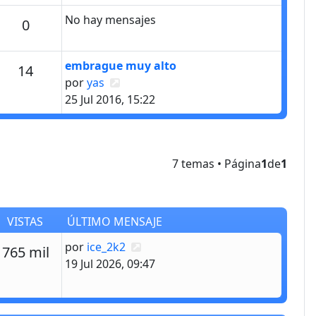
No hay mensajes
Mensajes
0
Último mensaje
embrague muy alto
Mensajes
14
Ver último mensaje
por
yas
25 Jul 2016, 15:22
7 temas • Página
1
de
1
VISTAS
ÚLTIMO MENSAJE
Último mensaje
por
ice_2k2
estas
Vistas
765 mil
19 Jul 2026, 09:47