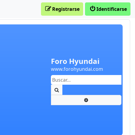
Registrarse
Identificarse
Foro Hyundai
www.forohyundai.com
Buscar
Búsqueda avanzada