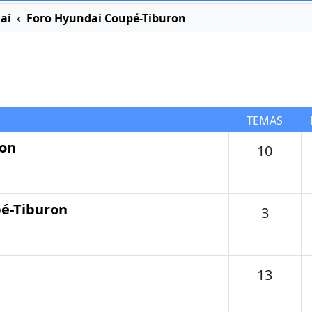
ai
Foro Hyundai Coupé-Tiburon
TEMAS
ron
Tema
10
pé-Tiburon
Temas
3
Tema
13