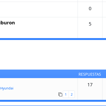
Temas
0
Tiburon
Temas
5
RESPUESTAS
Respu
17
 Hyundai
1
2