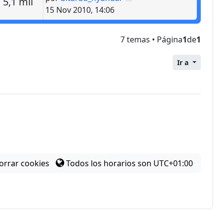
estas
Vistas
5,1 mil
15 Nov 2010, 14:06
7 temas • Página
1
de
1
Ir a
orrar cookies
Todos los horarios son
UTC+01:00