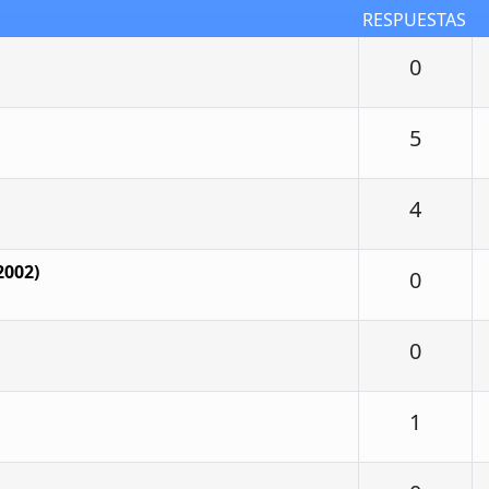
RESPUESTAS
Respu
0
Respu
5
Respu
4
2002)
Respu
0
Respu
0
Respu
1