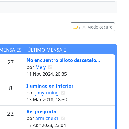
🌙 / ☀️ Modo oscuro
MENSAJES
ÚLTIMO MENSAJE
Último mensaje
No encuentro piloto descatalo…
s
Mensajes
27
Ver último mensaje
por
Mely
11 Nov 2024, 20:35
Último mensaje
Iluminacion interior
Mensajes
8
Ver último mensaje
por
jimytuning
13 Mar 2018, 18:30
Último mensaje
Re: pregunta
s
Mensajes
22
Ver último mensaje
por
armiche81
17 Abr 2023, 23:04