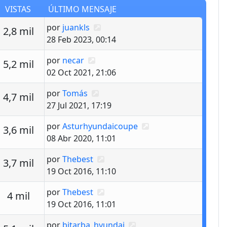
VISTAS
ÚLTIMO MENSAJE
Último mensaje
por
juankls
estas
Vistas
2,8 mil
28 Feb 2023, 00:14
Último mensaje
por
necar
estas
Vistas
5,2 mil
02 Oct 2021, 21:06
Último mensaje
por
Tomás
estas
Vistas
4,7 mil
27 Jul 2021, 17:19
Último mensaje
por
Asturhyundaicoupe
estas
Vistas
3,6 mil
08 Abr 2020, 11:01
Último mensaje
por
Thebest
estas
Vistas
3,7 mil
19 Oct 2016, 11:10
Último mensaje
por
Thebest
estas
Vistas
4 mil
19 Oct 2016, 11:01
Último mensaje
por
bitarba_hyundai