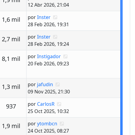
12 Abr 2026, 21:04
Último mensaje
por
Inster
estas
Vistas
1,6 mil
28 Feb 2026, 19:31
Último mensaje
por
Inster
estas
Vistas
2,7 mil
28 Feb 2026, 19:24
Último mensaje
por
Instigador
estas
Vistas
8,1 mil
20 Feb 2026, 09:23
Último mensaje
por
jafudin
estas
Vistas
1,3 mil
09 Nov 2025, 21:30
Último mensaje
por
CarlosR
estas
Vistas
937
25 Oct 2025, 10:32
Último mensaje
por
ytombcn
estas
Vistas
1,9 mil
24 Oct 2025, 08:27