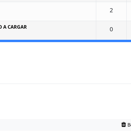
Respu
2
O A CARGAR
Respu
0
B