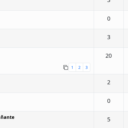
Respu
0
Respu
3
Respu
20
1
2
3
Respu
2
Respu
0
añante
Respu
5