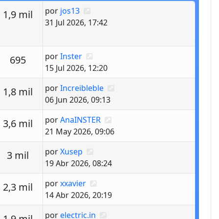
Último mensaje
por
jos13
estas
Vistas
1,9 mil
31 Jul 2026, 17:42
Último mensaje
por
Inster
estas
Vistas
695
15 Jul 2026, 12:20
Último mensaje
por
Increibleble
estas
Vistas
1,8 mil
06 Jun 2026, 09:13
Último mensaje
por
AnaINSTER
estas
Vistas
3,6 mil
21 May 2026, 09:06
Último mensaje
por
Xusep
estas
Vistas
3 mil
19 Abr 2026, 08:24
Último mensaje
por
xxavier
estas
Vistas
2,3 mil
14 Abr 2026, 20:19
Último mensaje
por
electric.in
estas
Vistas
1,9 mil