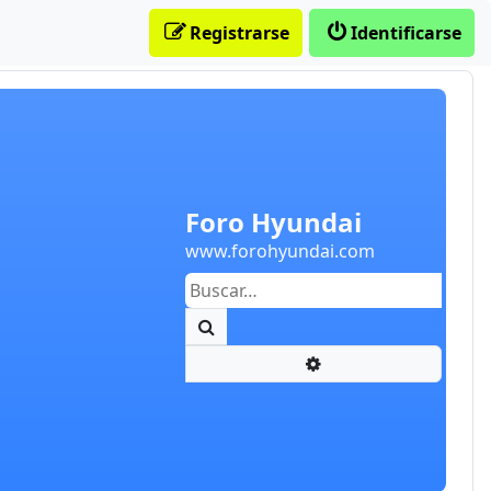
Registrarse
Identificarse
Foro Hyundai
www.forohyundai.com
Buscar
Búsqueda avanzada