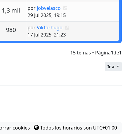
Último mensaje
por
jobvelasco
estas
Vistas
1,3 mil
29 Jul 2025, 19:15
Último mensaje
por
Viktorhugo
estas
Vistas
980
17 Jul 2025, 21:23
15 temas • Página
1
de
1
Ir a
orrar cookies
Todos los horarios son
UTC+01:00