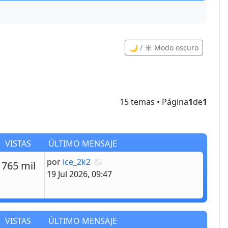
🌙 / ☀️ Modo oscuro
15 temas • Página
1
de
1
VISTAS
ÚLTIMO MENSAJE
Último mensaje
por
ice_2k2
estas
Vistas
765 mil
19 Jul 2026, 09:47
VISTAS
ÚLTIMO MENSAJE