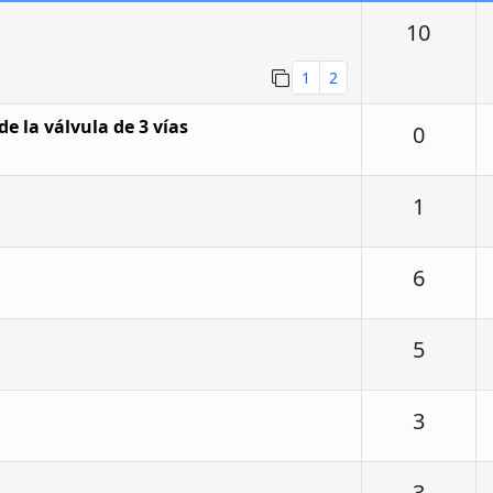
Respu
10
1
2
e la válvula de 3 vías
Respu
0
Respu
1
Respu
6
Respu
5
Respu
3
Respu
3