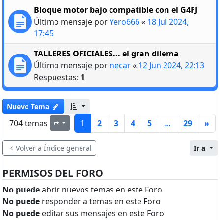
Bloque motor bajo compatible con el G4FJ
Último mensaje por
Yero666
«
18 Jul 2024,
17:45
TALLERES OFICIALES... el gran dilema
Último mensaje por
necar
«
12 Jun 2024, 22:13
Respuestas:
1
Nuevo Tema
704 temas
1
2
3
4
5
…
29
»
Página
1
de
29
Volver a Índice general
Ir a
PERMISOS DEL FORO
No puede
abrir nuevos temas en este Foro
No puede
responder a temas en este Foro
No puede
editar sus mensajes en este Foro