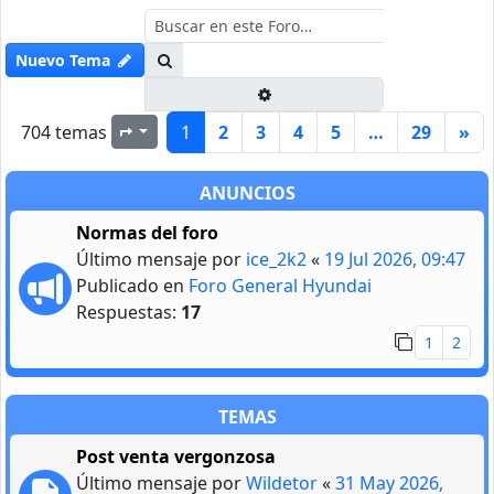
Buscar
Nuevo Tema
Búsqueda avanzada
704 temas
1
2
3
4
5
…
29
»
Página
1
de
29
ANUNCIOS
Normas del foro
Último mensaje por
ice_2k2
«
19 Jul 2026, 09:47
Publicado en
Foro General Hyundai
Respuestas:
17
1
2
TEMAS
Post venta vergonzosa
Último mensaje por
Wildetor
«
31 May 2026,