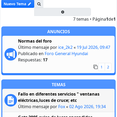
Buscar
Nuevo Tema
Búsqueda avanzada
7 temas • Página
1
de
1
ANUNCIOS
Normas del foro
Último mensaje por
ice_2k2
«
19 Jul 2026, 09:47
Publicado en
Foro General Hyundai
Respuestas:
17
1
2
TEMAS
Fallo en diferentes servicios " ventanas
eléctricas,luces de cruce; etc
Último mensaje por
Fox
«
02 Ago 2026, 19:34