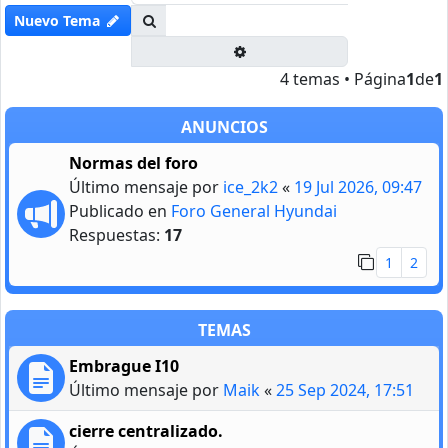
Buscar
Nuevo Tema
Búsqueda avanzada
4 temas • Página
1
de
1
ANUNCIOS
Normas del foro
Último mensaje por
ice_2k2
«
19 Jul 2026, 09:47
Publicado en
Foro General Hyundai
Respuestas:
17
1
2
TEMAS
Embrague I10
Último mensaje por
Maik
«
25 Sep 2024, 17:51
cierre centralizado.