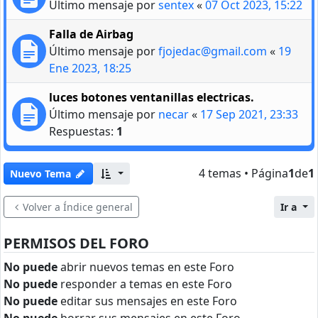
Último mensaje por
sentex
«
07 Oct 2023, 15:22
Falla de Airbag
Último mensaje por
fjojedac@gmail.com
«
19
Ene 2023, 18:25
luces botones ventanillas electricas.
Último mensaje por
necar
«
17 Sep 2021, 23:33
Respuestas:
1
4 temas • Página
1
de
1
Nuevo Tema
Volver a Índice general
Ir a
PERMISOS DEL FORO
No puede
abrir nuevos temas en este Foro
No puede
responder a temas en este Foro
No puede
editar sus mensajes en este Foro
No puede
borrar sus mensajes en este Foro