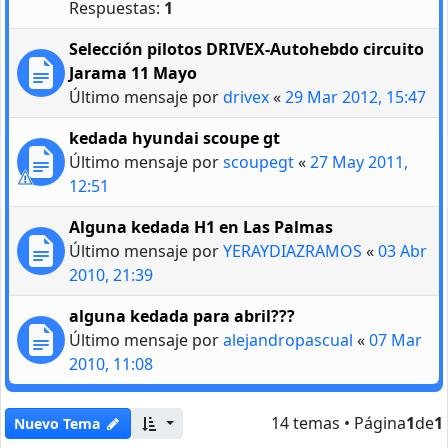
Respuestas:
1
Selección pilotos DRIVEX-Autohebdo circuito
Jarama 11 Mayo
Último mensaje por
drivex
«
29 Mar 2012, 15:47
kedada hyundai scoupe gt
Último mensaje por
scoupegt
«
27 May 2011,
12:51
Alguna kedada H1 en Las Palmas
Último mensaje por
YERAYDIAZRAMOS
«
03 Abr
2010, 21:39
alguna kedada para abril???
Último mensaje por
alejandropascual
«
07 Mar
2010, 11:08
14 temas • Página
1
de
1
Nuevo Tema