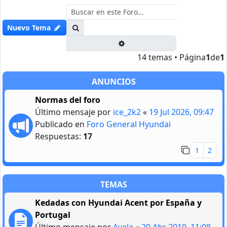
Buscar
Nuevo Tema
Búsqueda avanzada
14 temas • Página
1
de
1
ANUNCIOS
Normas del foro
Último mensaje por
ice_2k2
«
19 Jul 2026, 09:47
Publicado en
Foro General Hyundai
Respuestas:
17
1
2
TEMAS
Kedadas con Hyundai Acent por España y
Portugal
Último mensaje por
Ayala
«
20 Abr 2019, 11:08