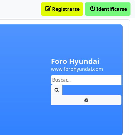
Registrarse
Identificarse
Foro Hyundai
www.forohyundai.com
Buscar
Búsqueda avanzada