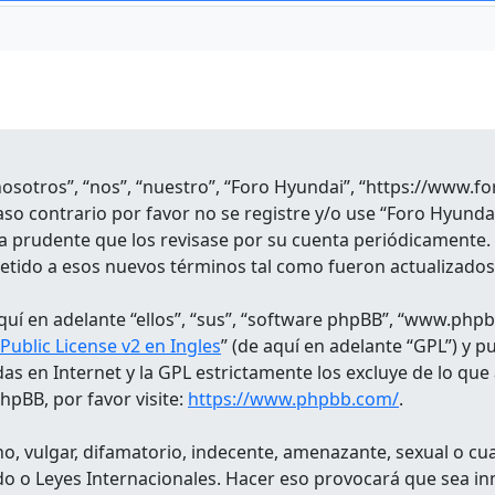
nosotros”, “nos”, “nuestro”, “Foro Hyundai”, “https://www.
aso contrario por favor no se registre y/o use “Foro Hyund
a prudente que los revisase por su cuenta periódicamente.
etido a esos nuevos términos tal como fueron actualizado
uí en adelante “ellos”, “sus”, “software phpBB”, “www.phpb
ublic License v2 en Ingles
” (de aquí en adelante “GPL”) y 
das en Internet y la GPL estrictamente los excluye de lo
pBB, por favor visite:
https://www.phpbb.com/
.
, vulgar, difamatorio, indecente, amenazante, sexual o cual
lado o Leyes Internacionales. Hacer eso provocará que sea 