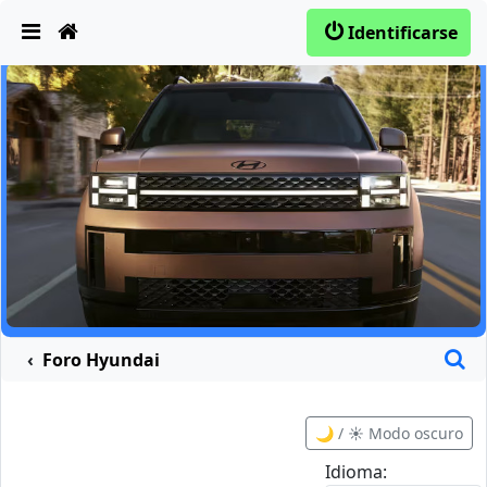
Obviar
Identificarse
B
Foro Hyundai
🌙 / ☀️ Modo oscuro
Idioma: