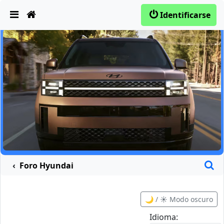
Obviar
Identificarse
B
Foro Hyundai
🌙 / ☀️ Modo oscuro
Idioma: