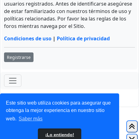
usuarios registrados. Antes de identificarse asegúrese
de estar familiarizado con nuestros términos de uso y
políticas relacionadas. Por favor lea las reglas de los
foros mientras navega por el Sitio.
Condiciones de uso
|
Política de privacidad
Registrarse
ForoClub 2025
Privacidad
|
Condiciones
Este sitio web utiliza cookies para asegurar que
obtenga la mejor experiencia en nuestro sitio
web.
Saber más
¡Lo entiendo!