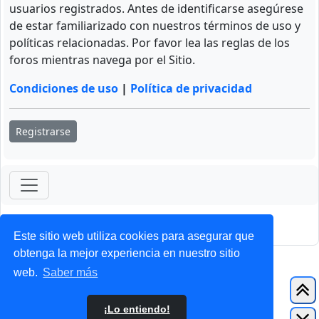
usuarios registrados. Antes de identificarse asegúrese
de estar familiarizado con nuestros términos de uso y
políticas relacionadas. Por favor lea las reglas de los
foros mientras navega por el Sitio.
Condiciones de uso
|
Política de privacidad
Registrarse
ForoClub 2025
Privacidad
|
Condiciones
Este sitio web utiliza cookies para asegurar que
obtenga la mejor experiencia en nuestro sitio
web.
Saber más
¡Lo entiendo!