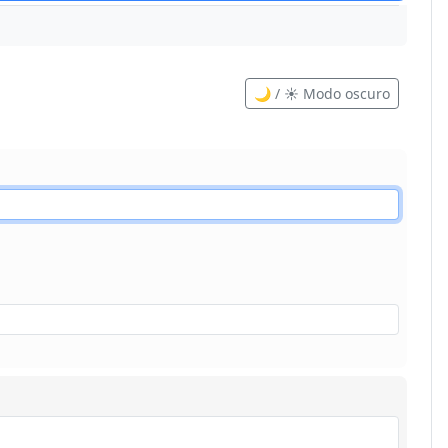
🌙 / ☀️ Modo oscuro