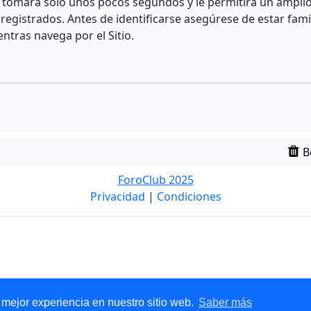
e tomará solo unos pocos segundos y le permitirá un amplio 
egistrados. Antes de identificarse asegúrese de estar fami
entras navega por el Sitio.
B
ForoClub 2025
Privacidad
|
Condiciones
 mejor experiencia en nuestro sitio web.
Saber más