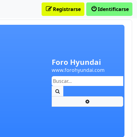
Registrarse
Identificarse
Foro Hyundai
www.forohyundai.com
Buscar
Búsqueda avanzada