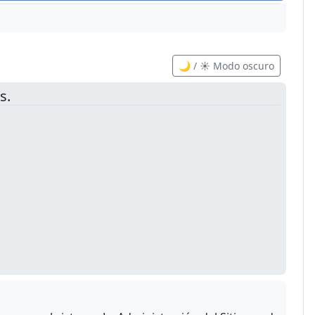
🌙 / ☀️ Modo oscuro
s.