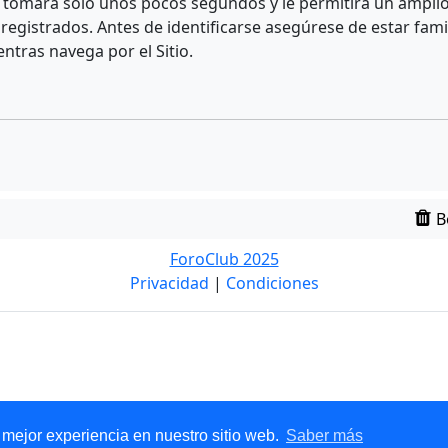
e tomará solo unos pocos segundos y le permitirá un amplio 
egistrados. Antes de identificarse asegúrese de estar fami
entras navega por el Sitio.
B
ForoClub 2025
Privacidad
|
Condiciones
 mejor experiencia en nuestro sitio web.
Saber más