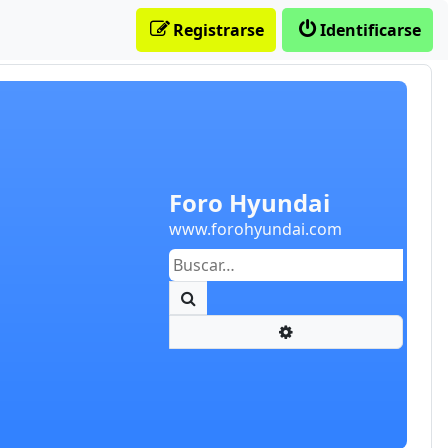
Registrarse
Identificarse
Foro Hyundai
www.forohyundai.com
Buscar
Búsqueda avanzada