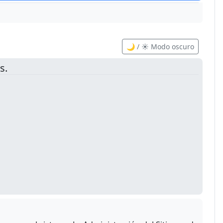
🌙 / ☀️ Modo oscuro
s.