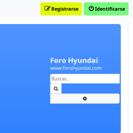
Registrarse
Identificarse
Foro Hyundai
www.forohyundai.com
Buscar
Búsqueda avanzada