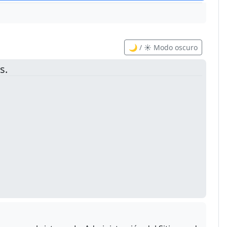
🌙 / ☀️ Modo oscuro
s.