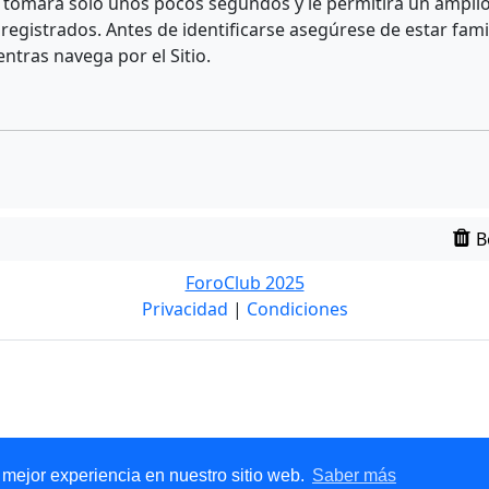
e tomará solo unos pocos segundos y le permitirá un amplio 
egistrados. Antes de identificarse asegúrese de estar fami
entras navega por el Sitio.
B
ForoClub 2025
Privacidad
|
Condiciones
 mejor experiencia en nuestro sitio web.
Saber más