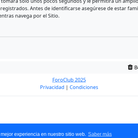
e tomará solo unos pocos segundos y le permitirá un amplio 
egistrados. Antes de identificarse asegúrese de estar fami
entras navega por el Sitio.
B
ForoClub 2025
Privacidad
|
Condiciones
 mejor experiencia en nuestro sitio web.
Saber más