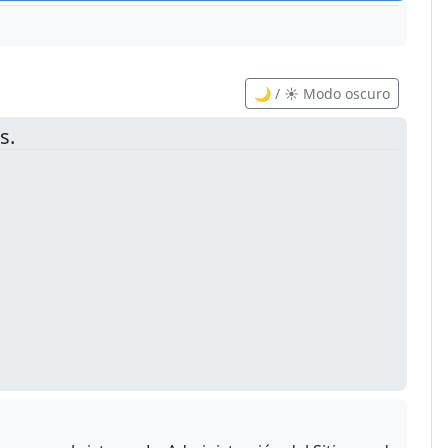
🌙 / ☀️ Modo oscuro
s.