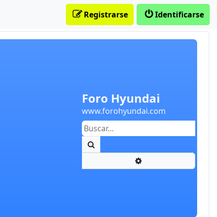
Registrarse
Identificarse
Foro Hyundai
www.forohyundai.com
Buscar
Búsqueda avanzada