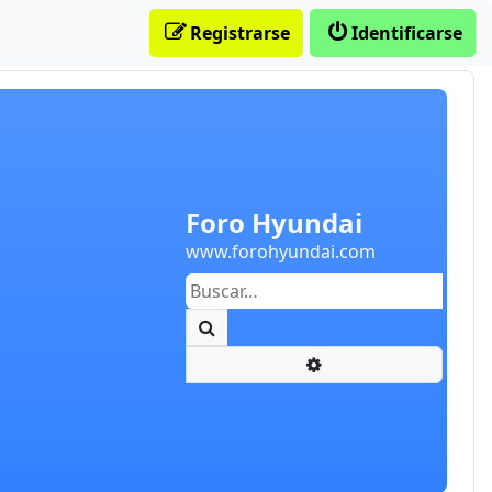
Registrarse
Identificarse
Foro Hyundai
www.forohyundai.com
Buscar
Búsqueda avanzada