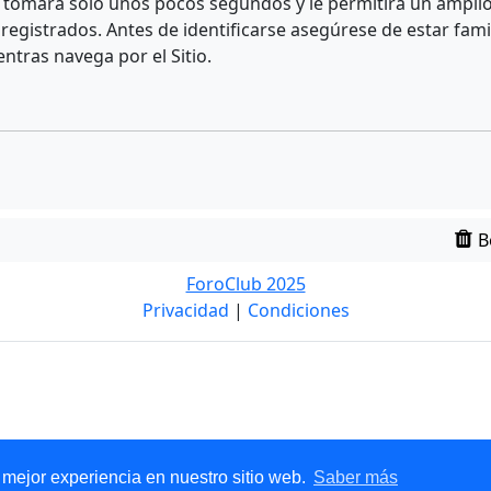
e tomará solo unos pocos segundos y le permitirá un amplio 
egistrados. Antes de identificarse asegúrese de estar fami
entras navega por el Sitio.
B
ForoClub 2025
Privacidad
|
Condiciones
 mejor experiencia en nuestro sitio web.
Saber más