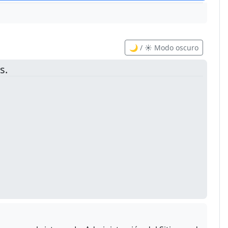
🌙 / ☀️ Modo oscuro
s.