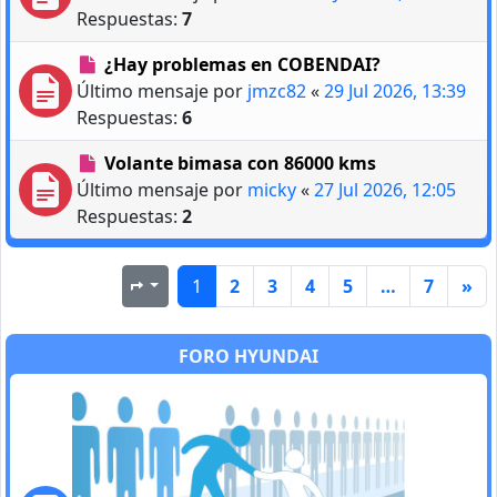
Respuestas:
7
¿Hay problemas en COBENDAI?
Último mensaje por
jmzc82
«
29 Jul 2026, 13:39
Respuestas:
6
Volante bimasa con 86000 kms
Último mensaje por
micky
«
27 Jul 2026, 12:05
Respuestas:
2
1
2
3
4
5
…
7
»
Página
1
de
7
FORO HYUNDAI