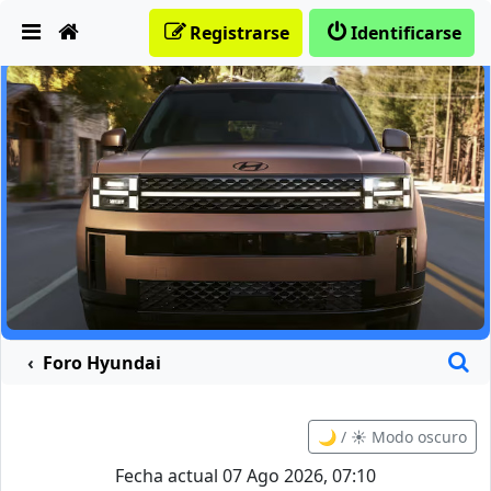
Obviar
Registrarse
Identificarse
B
Foro Hyundai
🌙 / ☀️ Modo oscuro
Fecha actual 07 Ago 2026, 07:10