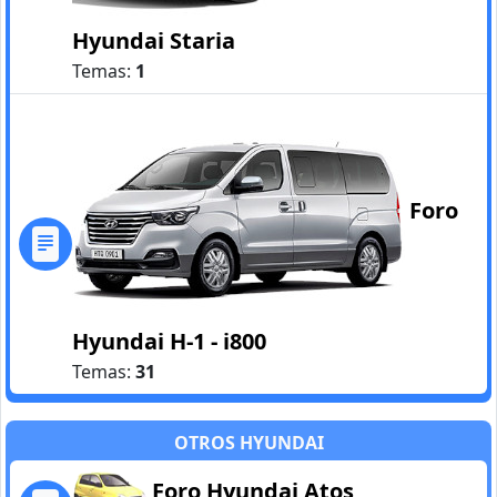
Hyundai Staria
Temas:
1
Foro
Hyundai H-1 - i800
Temas:
31
OTROS HYUNDAI
Foro Hyundai Atos