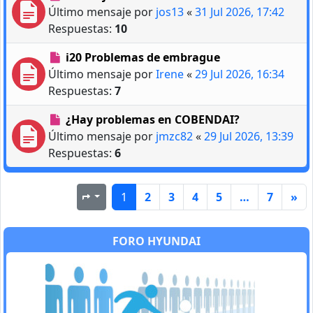
Último mensaje por
jos13
«
31 Jul 2026, 17:42
Respuestas:
10
i20 Problemas de embrague
Último mensaje por
Irene
«
29 Jul 2026, 16:34
Respuestas:
7
¿Hay problemas en COBENDAI?
Último mensaje por
jmzc82
«
29 Jul 2026, 13:39
Respuestas:
6
1
2
3
4
5
…
7
»
Página
1
de
7
FORO HYUNDAI