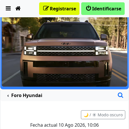
Obviar
Registrarse
Identificarse
B
Foro Hyundai
🌙 / ☀️ Modo oscuro
Fecha actual 10 Ago 2026, 10:06