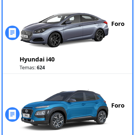
Foro
Hyundai i40
Temas:
624
Foro