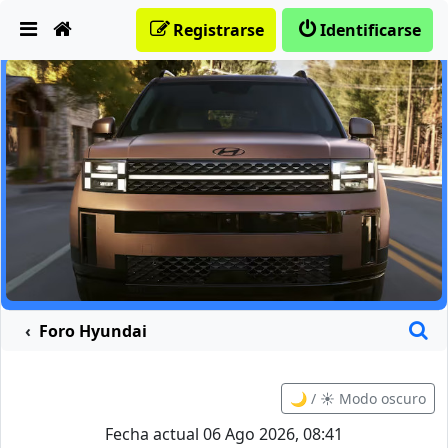
Obviar
Registrarse
Identificarse
B
Foro Hyundai
🌙 / ☀️ Modo oscuro
Fecha actual 06 Ago 2026, 08:41