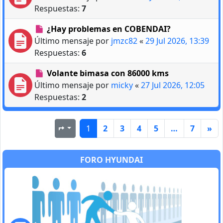
Respuestas:
7
¿Hay problemas en COBENDAI?
Último mensaje por
jmzc82
«
29 Jul 2026, 13:39
Respuestas:
6
Volante bimasa con 86000 kms
Último mensaje por
micky
«
27 Jul 2026, 12:05
Respuestas:
2
1
2
3
4
5
…
7
»
Página
1
de
7
FORO HYUNDAI