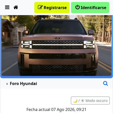
Obviar
Registrarse
Identificarse
B
Foro Hyundai
🌙 / ☀️ Modo oscuro
Fecha actual 07 Ago 2026, 09:21