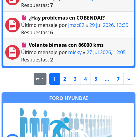
Respuestas:
7
¿Hay problemas en COBENDAI?
Último mensaje por
jmzc82
«
29 Jul 2026, 13:39
Respuestas:
6
Volante bimasa con 86000 kms
Último mensaje por
micky
«
27 Jul 2026, 12:05
Respuestas:
2
1
2
3
4
5
…
7
»
Página
1
de
7
FORO HYUNDAI