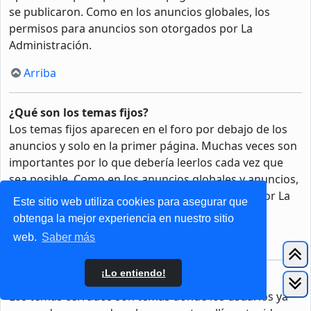
se publicaron. Como en los anuncios globales, los
permisos para anuncios son otorgados por La
Administración.
Arriba
¿Qué son los temas fijos?
Los temas fijos aparecen en el foro por debajo de los
anuncios y solo en la primer página. Muchas veces son
importantes por lo que debería leerlos cada vez que
sea posible. Como en los anuncios globales y anuncios,
los permisos para fijar un tema son otorgados por La
Este sitio web utiliza cookies para asegurar que
Administración.
obtenga la mejor experiencia en nuestro sitio
web.
Saber más
Arriba
¡Lo entiendo!
¿Qué son los temas cerrados?
Los temas cerrados son temas donde los usuarios ya