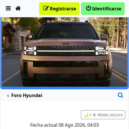
Obviar
Registrarse
Identificarse
B
Foro Hyundai
🌙 / ☀️ Modo oscuro
Fecha actual 08 Ago 2026, 04:03