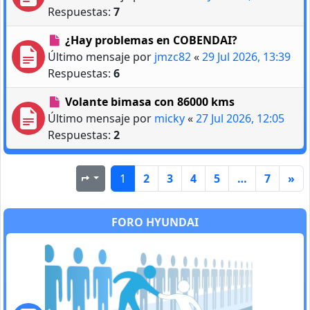
Respuestas:
7
¿Hay problemas en COBENDAI?
Último mensaje por
jmzc82
«
29 Jul 2026, 13:39
Respuestas:
6
Volante bimasa con 86000 kms
Último mensaje por
micky
«
27 Jul 2026, 12:05
Respuestas:
2
1
2
3
4
5
…
7
»
Página
1
de
7
FORO HYUNDAI